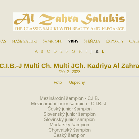
nás
Naše Saluki
Šampioni
Vrhy
Štěňata
Exporty
Gal
A
B
C
D
E
F
G
H
I
J
K
L
C.I.B.-J Multi Ch. Multi JCh. Kadriya Al Zahr
*20. 2. 2023
Foto
Úspěchy
Mezinárodní šampion - C.I.B.
Mezinárodní junior šampion - C.I.B.-J.
Český junior šampion
Slovenský junior šampion
Slovinský junior šampion
Maďarský šampion
Chorvatský šampion
Český šampion