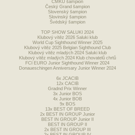
ČMKU šampion
Český Grand šampion
Slovenský šampion
Slovinský šampion
Švédský šampion
TOP SHOW SALUKI 2024
Klubový vítěz 2026 Saluki klub
World Cup Sighthound Winner 2025
Klubový vítěz 2025 Belgian Sighthound Club
Klubový vítěz mladých 2024 Saluki klub
Klubový vítěz mladých 2024 Klub chovatelů chrtů
FCI EURO Junior Sighthound Winner 2024
Donaueschingen Anniversary Junior Winner 2024
6x JCACIB
12x CACIB
Gradnd Prix Winner
3x Junior BOS
4x Junior BOB
9x BOS
13x BEST OF BREED
2x BEST IN GROUP Junior
BEST IN GROUP Junior II
BEST IN GROUP II
2x BEST IN GROUP III
2x BEST IN GROUP IV