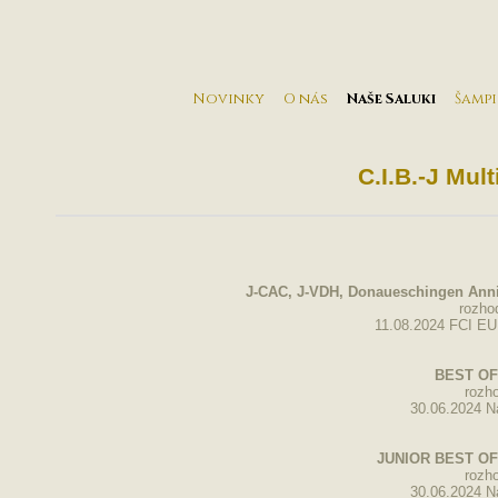
Novinky
O nás
Naše Saluki
Šamp
C.I.B.-J Mul
J-CAC, J-VDH, Donaueschingen Anni
rozho
11.08.2024 FCI E
BEST OF
rozh
30.06.2024 N
JUNIOR BEST OF
rozh
30.06.2024 N