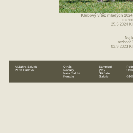
Klubový vítěz mladých 20
rozho
25.5.2024 Kl
Nejl
rozhodčí
03.9.2023 Kl
Al Zahra Salukis
O nás
Šampioni
Podm
Petra Pudová
Novinky
Vrhy
Ochr
Naše Saluki
Štěňata
Kontakt
Galerie
©200